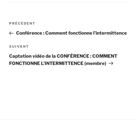
Navigation
Article
PRÉCÉDENT
de
précédent
Conférence : Comment fonctionne l’intermittence
l’article
Article
SUIVANT
suivant
Captation vidéo de la CONFÉRENCE : COMMENT
FONCTIONNE L’INTERMITTENCE (membre)